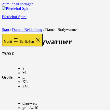
Zum Inhalt springen
Pferdehof Spirit
Start
/
Damen Bekleidung
/ Damen Bodywarmer
Damen Bodywarmer
Menü
Schließen
79,90
€
S
M
Größe
L
XL
2XL
blau/weiß
grün/weiß